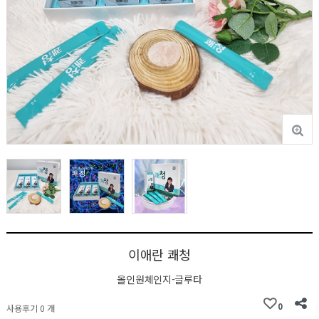
이애란 쾌청
올인원체인지-글루타
0
사용후기 0 개