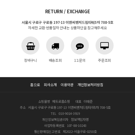
RETURN / EXCHANGE
서울시 구로구 구로동 197-13 이앤씨벤처드림타워5차 708-5호
자세한 교환·반품절차 안내는 상품하단을 참고해주세요
장바구니
배송조회
1:1문의
주문조회
홈으로
회사소개
이용약관
개인정보처리방침
쇼핑몰명
메트로홈쇼핑
대표
이태준
주소
서울시 구로구 구로동 197-13 이앤씨벤처드림타워5차 708-5호
TEL
010-9014-3919
개인정보책임관리자
정보책임자명
사업자등록번호
107-88-10243
통신판매업신고번호
제2022-서울구로-0250호