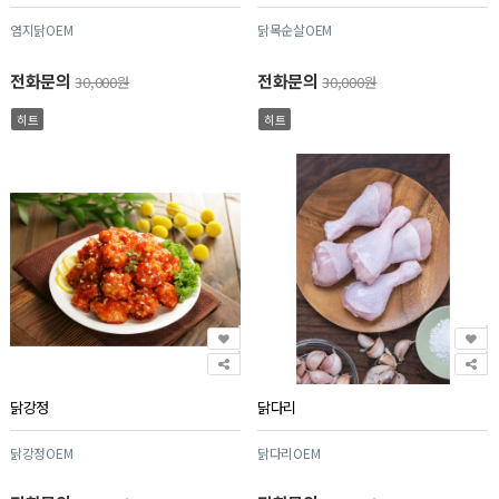
염지닭OEM
닭목순살OEM
전화문의
전화문의
30,000원
30,000원
히트
히트
닭강정
닭다리
닭강정OEM
닭다리OEM