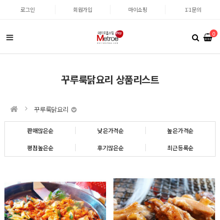
로그인
회원가입
마이쇼핑
1:1문의
0
꾸루룩닭요리 상품리스트
꾸루룩닭요리
판매많은순
낮은가격순
높은가격순
평점높은순
후기많은순
최근등록순