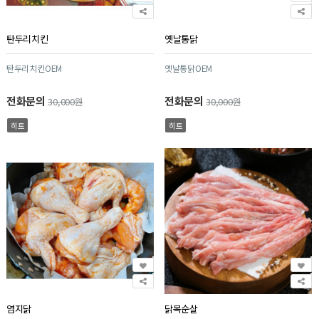
탄두리치킨
옛날통닭
탄두리치킨OEM
옛날통닭OEM
전화문의
전화문의
30,000원
30,000원
히트
히트
염지닭
닭목순살