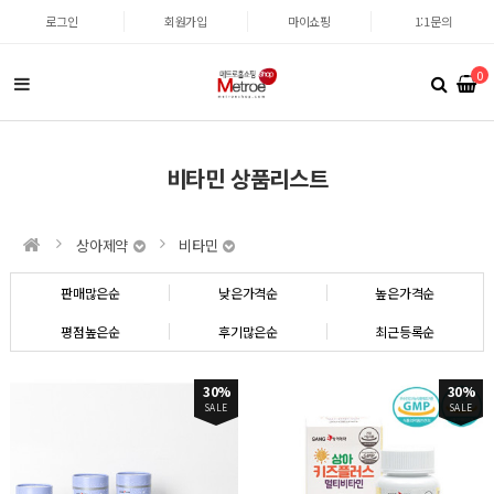
로그인
회원가입
마이쇼핑
1:1문의
0
비타민 상품리스트
상아제약
비타민
판매많은순
낮은가격순
높은가격순
평점높은순
후기많은순
최근등록순
30%
30%
SALE
SALE