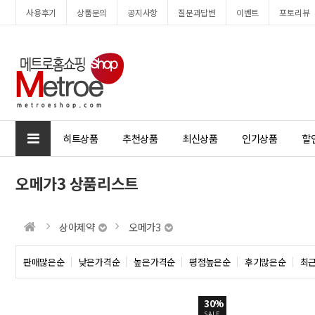
사용후기
상품문의
공지사항
질문과답변
이벤트
포토리뷰
Prev
Next
히트상품
추천상품
최신상품
인기상품
할
오메가3 상품리스트
상아제약
오메가3
판매많은순
낮은가격순
높은가격순
평점높은순
후기많은순
최
30%
SALE