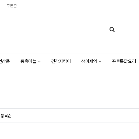
쿠폰존
인상품
통흑마늘
건강지킴이
상아제약
꾸루룩닭요리
근등록순