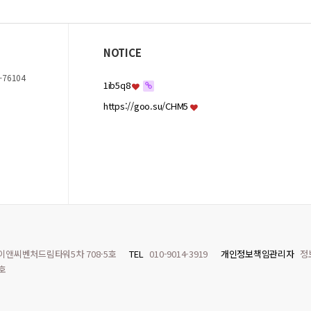
NOTICE
-76104
1ib5q8
https://goo.su/CHM5
 이앤씨벤처드림타워5차 708-5호
TEL
010-9014-3919
개인정보책임관리자
정
0호