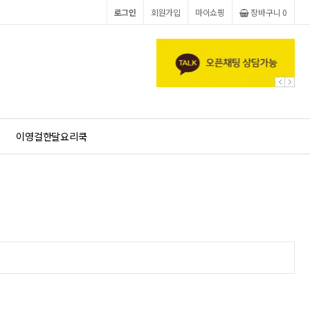
로그인
회원가입
마이쇼핑
장바구니 0
이영걸한달요리쿡